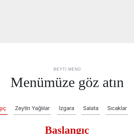
BEYTI MENÜ
Menümüze göz atın
gıç
Zeytin Yağlılar
Izgara
Salata
Sıcaklar
Baslangıç